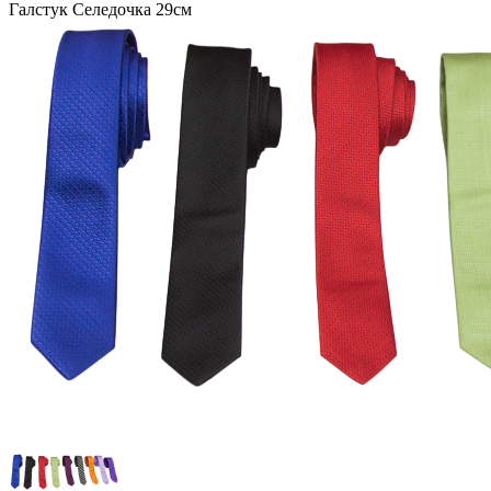
Галстук Селедочка 29см