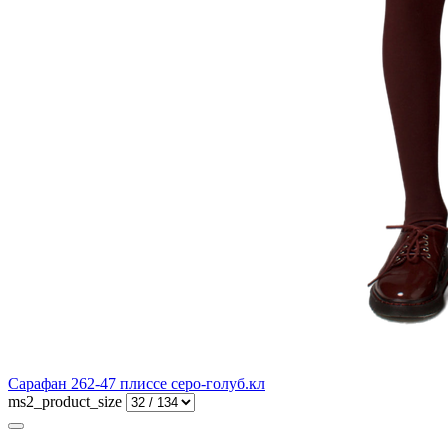
Сарафан 262-47 плиссе серо-голуб.кл
ms2_product_size