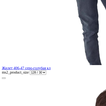
Жилет 406-47 серо-голубая кл
ms2_product_size