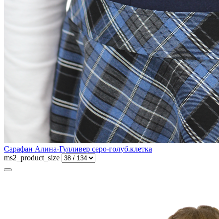
Сарафан Алина-Гулливер серо-голуб.клетка
ms2_product_size