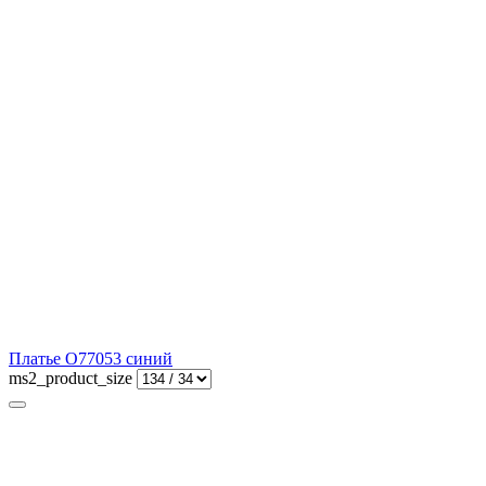
Платье О77053 синий
ms2_product_size