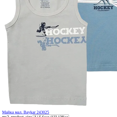
Майка мал. Baykar 243025
ms2_product_size